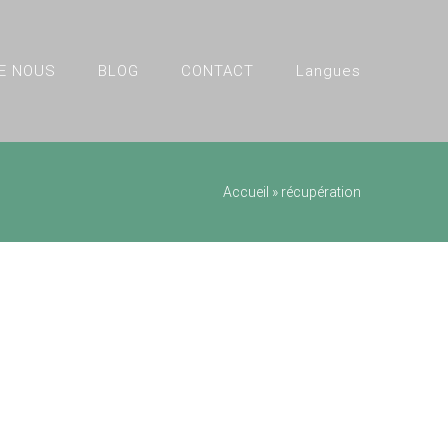
E NOUS
BLOG
CONTACT
Langues
Accueil
»
récupération