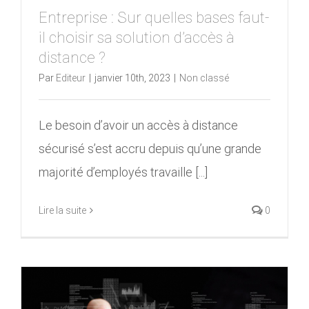
Entreprise : Sur quelles bases faut-
il choisir sa solution d’accès à
distance ?
Par
Editeur
|
janvier 10th, 2023
|
Non classé
Le besoin d’avoir un accès à distance
sécurisé s’est accru depuis qu’une grande
majorité d’employés travaille [...]
Lire la suite
0