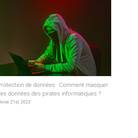
Protection de données : Comment masquer
Cloud 
es données des pirates informatiques ?
inform
soluti
évrier 21st, 2023
février 1