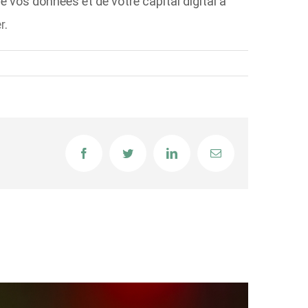
e vos données et de votre capital digital à
r
.
Facebook
Twitter
LinkedIn
Email