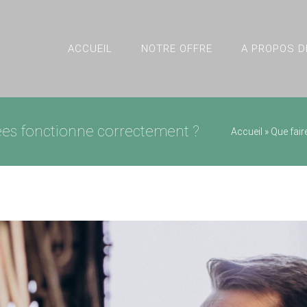
ACCUEIL
NOTRE OFFRE
A PROPOS D
ées fonctionne correctement ?
Accueil
»
Que fair