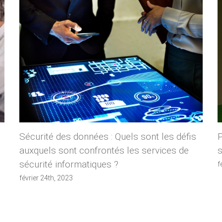
Sécurité des données : Quels sont les défis
auxquels sont confrontés les services de
s
sécurité informatiques ?
f
février 24th, 2023