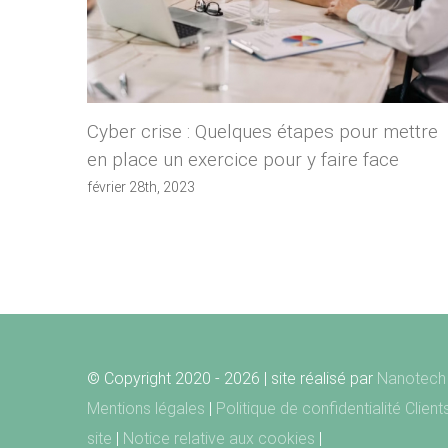
Cyber crise : Quelques étapes pour mettre
en place un exercice pour y faire face
février 28th, 2023
© Copyright 2020 -
2026 | site réalisé par
Nanotech 
Mentions légales
|
Politique de confidentialité Clien
site
|
Notice relative aux cookies
|