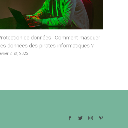
Protection de données : Comment masquer
Cloud 
es données des pirates informatiques ?
inform
soluti
évrier 21st, 2023
février 1
Facebook
Twitter
Instagram
Pinterest