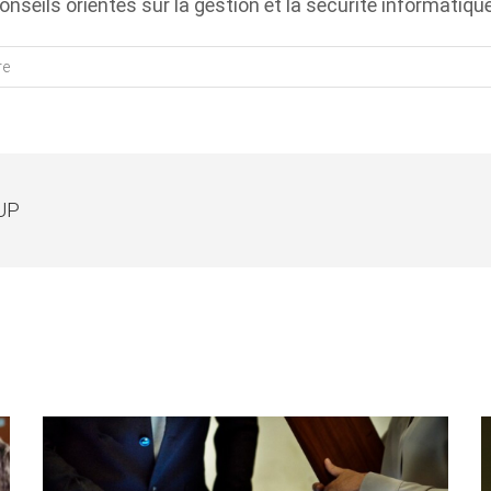
nseils orientés sur la gestion et la sécurité informatique.
re
UP