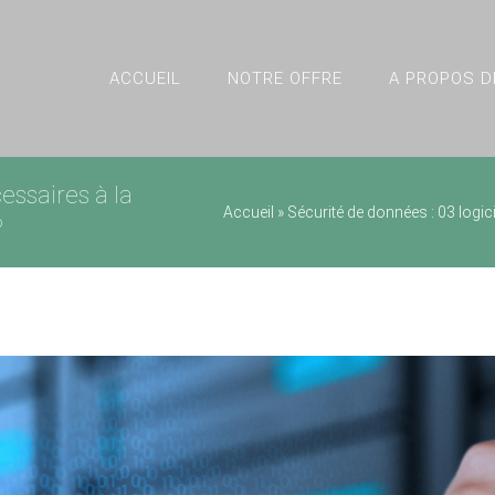
ACCUEIL
NOTRE OFFRE
A PROPOS D
essaires à la
Accueil
»
Sécurité de données : 03 logic
?