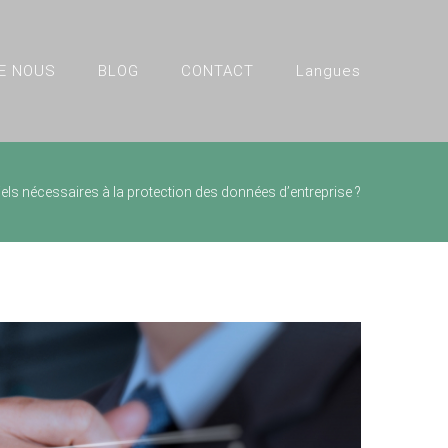
E NOUS
BLOG
CONTACT
Langues
iels nécessaires à la protection des données d’entreprise ?