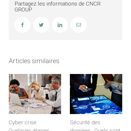
Partagez les informations de CNCR
GROUP
Facebook
Twitter
LinkedIn
Email
Articles similaires
Cyber crise :
Sécurité des
Quelques étapes
données : Quels sont