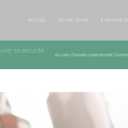
ACCUEIL
NOTRE OFFRE
A PROPOS D
urer sa sécurité
Accueil
»
Conseils cybersécurité: Comment