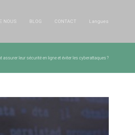
E NOUS
BLOG
CONTACT
Langues
ssurer leur sécurité en ligne et éviter les cyberattaques ?