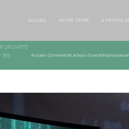
ACCUEIL
NOTRE OFFRE
A PROPOS D
se peuvent
 les
Accueil
»
Comment les acteurs d’une entreprise peuvent a