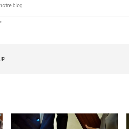
notre blog
.
e
UP