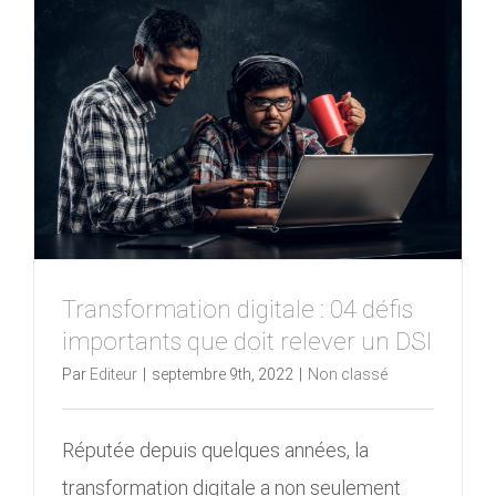
Transformation digitale : 04 défis
importants que doit relever un DSI
Par
Editeur
|
septembre 9th, 2022
|
Non classé
Réputée depuis quelques années, la
transformation digitale a non seulement