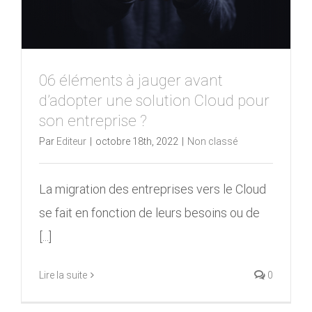
06 éléments à jauger avant
d’adopter une solution Cloud pour
son entreprise ?
Par
Editeur
|
octobre 18th, 2022
|
Non classé
La migration des entreprises vers le Cloud
se fait en fonction de leurs besoins ou de
[...]
Lire la suite
0