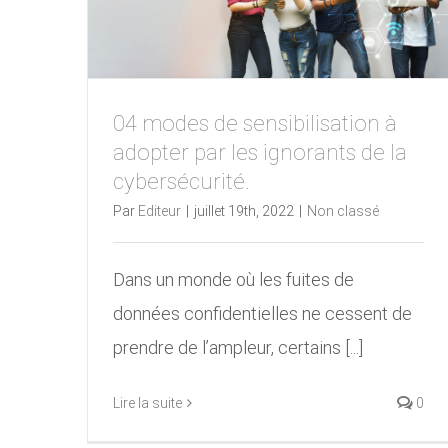
04 modes de sensibilisation à
adopter par les ignorants de la
cybersécurité.
Par
Editeur
|
juillet 19th, 2022
|
Non classé
Dans un monde où les fuites de
données confidentielles ne cessent de
prendre de l’ampleur, certains [...]
Lire la suite
0