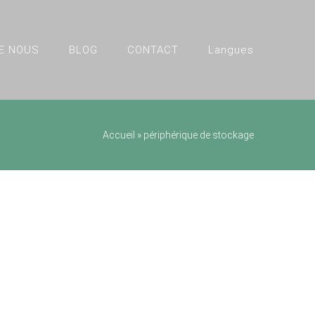
E NOUS
BLOG
CONTACT
Langues
Accueil
»
périphérique de stockage