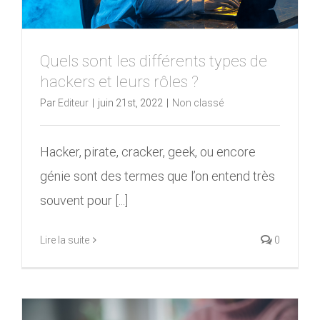
Quels sont les différents types de
hackers et leurs rôles ?
Par
Editeur
|
juin 21st, 2022
|
Non classé
Hacker, pirate, cracker, geek, ou encore
génie sont des termes que l’on entend très
souvent pour [...]
Lire la suite
0