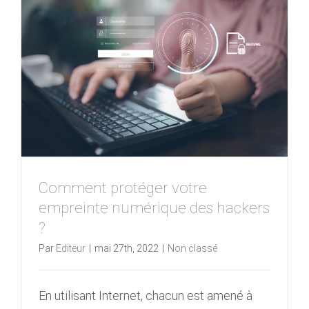
Comment protéger votre
empreinte numérique des hackers
?
Par
Editeur
|
mai 27th, 2022
|
Non classé
En utilisant Internet, chacun est amené à