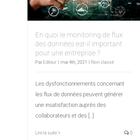
En quoi le monitoring de flux
des données est-il important
pour une entreprise ?
Par
Editeur
|
mai 4th, 2021
|
Non classé
Les dysfonctionnements concernant
les flux de données peuvent générer
une insatisfaction auprès des
collaborateurs et des [...]
Lire la suite
0