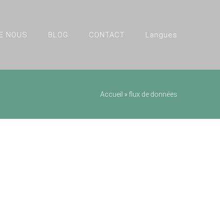
E NOUS
BLOG
CONTACT
Langues
Accueil
»
flux de données