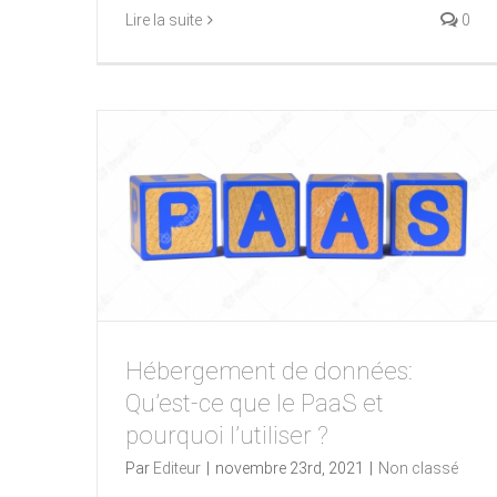
Lire la suite
0
Hébergement de données:
Qu’est-ce que le PaaS et
pourquoi l’utiliser ?
Par
Editeur
|
novembre 23rd, 2021
|
Non classé