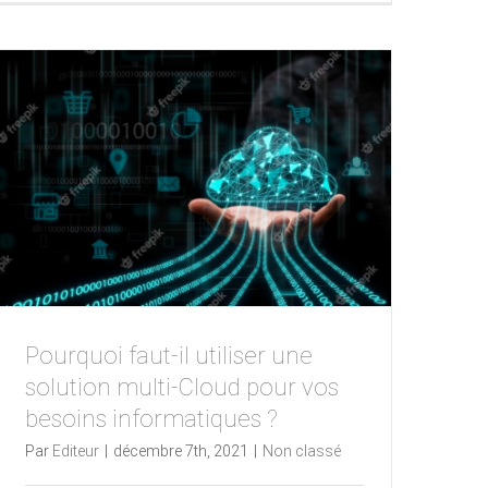
Pourquoi faut-il utiliser une
solution multi-Cloud pour vos
besoins informatiques ?
Par
Editeur
|
décembre 7th, 2021
|
Non classé