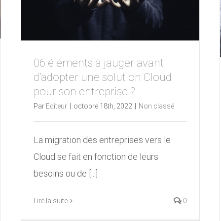
06 éléments à jauger avant
d’adopter une solution Cloud
pour son entreprise ?
Par
Editeur
|
octobre 18th, 2022
|
Non classé
La migration des entreprises vers le
Cloud se fait en fonction de leurs
besoins ou de [...]
Lire la suite
0