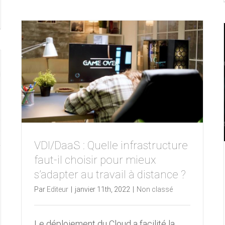
VDI/DaaS : Quelle infrastructure
faut-il choisir pour mieux
s’adapter au travail à distance ?
Par
Editeur
|
janvier 11th, 2022
|
Non classé
Le déploiement du Cloud a facilité la