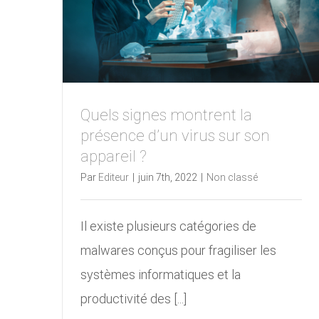
Quels signes montrent la
présence d’un virus sur son
appareil ?
Par
Editeur
|
juin 7th, 2022
|
Non classé
Il existe plusieurs catégories de
malwares conçus pour fragiliser les
systèmes informatiques et la
productivité des [...]