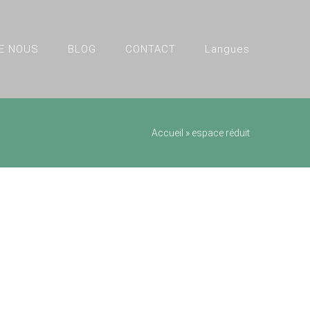
E NOUS
BLOG
CONTACT
Langues
Accueil
»
espace réduit