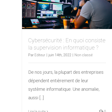
Cybersécurité : En quoi consiste
la supervision informatique ?
Par
Editeur
|
juin 14th, 2022
|
Non classé
De nos jours, la plupart des entreprises
dépendent entièrement de leur
système informatique. Une anomalie,
aussi [...]
Lire la suite
0