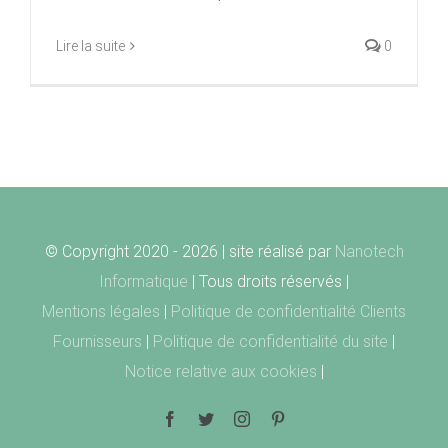
Lire la suite
0
© Copyright 2020 -
2026 | site réalisé par
Nanotech
Informatique
| Tous droits réservés |
Mentions légales
|
Politique de confidentialité Clients
Fournisseurs
|
Politique de confidentialité du site
|
Notice relative aux cookies
|
Facebook
Twitter
Instagram
Pinterest