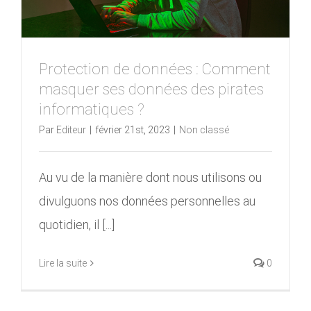
Protection de données : Comment
masquer ses données des pirates
informatiques ?
Par
Editeur
|
février 21st, 2023
|
Non classé
Au vu de la manière dont nous utilisons ou
divulguons nos données personnelles au
quotidien, il [...]
Lire la suite
0