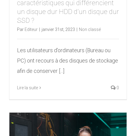
caractéristiques qui différencient
un disque dur HDD d’un disque dur
SSD ?
Par
Editeur
|
janvier 31st, 2023
|
Non classé
Les utilisateurs d’ordinateurs (Bureau ou
PC) ont recours à des disques de stockage
afin de conserver [...]
Lire la suite
0