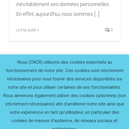
inévitablement ses données personnelles.
En effet, aujourd’hui, nous sommes [...]
Lire la suite
0
Nous (CNCR) utilisons des cookies essentiels au
fonctionnement de notre site. Ces cookies sont strictement
nécessaires pour vous fournir des services disponibles sur
notre site et pour utiliser certaines de ses fonctionnalités.
© Copyright 2020 -
2026 | site réalisé par
Nanotech
Nous aimerions également utiliser des cookies optionnels (non
Informatique
| Tous droits réservés |
strictement nécessaires) afin d'améliorer notre site ainsi que
Mentions légales
|
Politique de confidentialité Clients
votre expérience en tant qu'utilisateur, en particulier des
Fournisseurs
|
Politique de confidentialité du site
|
cookies de mesure d'audience, de réseaux sociaux et
Notice relative aux cookies
|