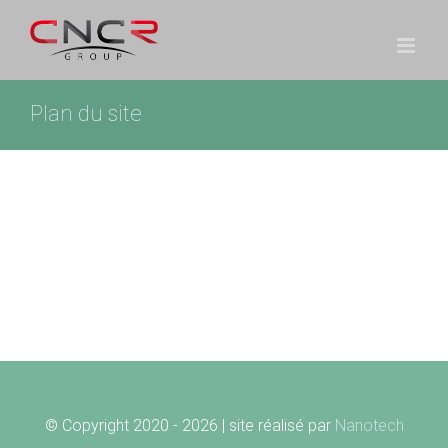
Passer
au
contenu
Plan du site
© Copyright 2020 -
2026 | site réalisé par
Nanotech