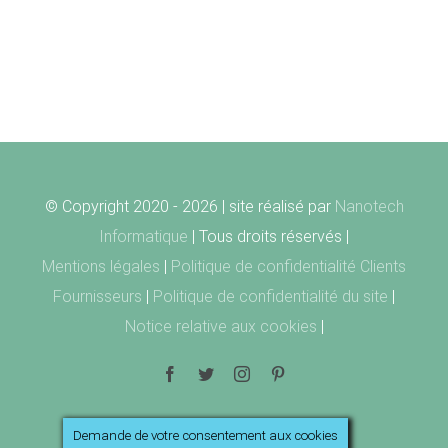
© Copyright 2020 -
2026 | site réalisé par
Nanotech
Informatique
| Tous droits réservés |
Mentions légales
|
Politique de confidentialité Clients
Fournisseurs
|
Politique de confidentialité du site
|
Notice relative aux cookies
|
Facebook
Twitter
Instagram
Pinterest
Demande de votre consentement aux cookies